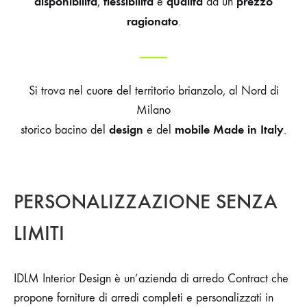
disponibilità
flessibilità
qualità
prezzo
,
e
ad un
ragionato
.
Si trova nel cuore del territorio brianzolo, al Nord di
Milano
design
mobile
Made in Italy
storico bacino del
e del
.
PERSONALIZZAZIONE SENZA
LIMITI
IDLM Interior Design è un’azienda di arredo Contract che
propone forniture di arredi completi e personalizzati in