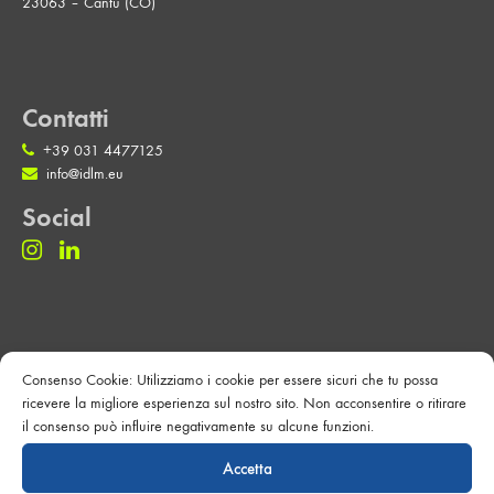
23063 – Cantù (CO)
Contatti
+39 031 4477125
info@idlm.eu
Social
Link Utili
Consenso Cookie: Utilizziamo i cookie per essere sicuri che tu possa
Privacy Policy
ricevere la migliore esperienza sul nostro sito. Non acconsentire o ritirare
Cookie Policy
il consenso può influire negativamente su alcune funzioni.
Accetta